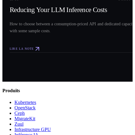
Reducing Your LLM Inference Costs
How to choose between a consumption-priced API and dedicated capacit
with some sample costs.
LIRE LA NOTE
Produits
Kubernetes
OpenStack
Ceph
MigrateKit
Zuul
Infrastructure GPU
Inférence IA