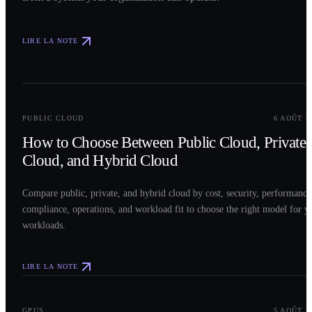
LIRE LA NOTE
0
2
PUBLIC CLOUD
6 AOÛT 2
How to Choose Between Public Cloud, Private
Cloud, and Hybrid Cloud
Compare public, private, and hybrid cloud by cost, security, performance
compliance, operations, and workload fit to choose the right model for y
workloads.
LIRE LA NOTE
0
3
GPUS
5 AOÛT 2